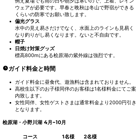
例え夏場でも雨の日や朝夕は寒いので、上着、レイン
ウェアが必要です。早春と晩秋は冬山で野宿ができる
くらいの防寒でお願い致します。
偏光グラス
水中の見え易さだけでなく、水面上のラインも見易く
なり釣りがし易くなります。ないと不自由です。
帽子
日焼け対策グッズ
標高800mにある桧原湖の紫外線は強烈です。
ガイド料金と時間
ガイド料金に昼食代、遊漁料は含まれておりません。
高校生以下のお子様同伴のお客様は1名様料金にてご案
内致します。
女性同伴、女性ゲストさまは通常料金より2000円引き
となります。
桧原湖・小野川湖 4月~10月
コース
1名様
2名様