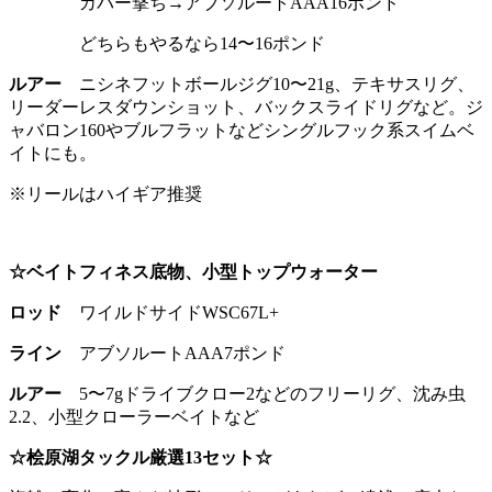
カバー撃ち→アブソルートAAA16ポンド
どちらもやるなら14〜16ポンド
ルアー
ニシネフットボールジグ10〜21g、テキサスリグ、
リーダーレスダウンショット、バックスライドリグなど。ジ
ャバロン160やブルフラットなどシングルフック系スイムベ
イトにも。
※リールはハイギア推奨
☆ベイトフィネス底物、小型トップウォーター
ロッド
ワイルドサイドWSC67L+
ライン
アブソルートAAA7ポンド
ルアー
5〜7gドライブクロー2などのフリーリグ、沈み虫
2.2、小型クローラーベイトなど
☆桧原湖タックル厳選13セット☆