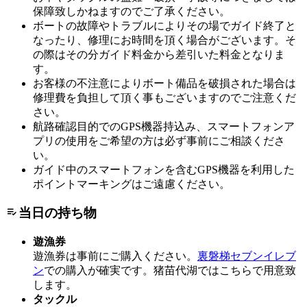
保障致しかねますのでご了承ください。
ボートの故障やトラブルによりその場でガイド終了と
なったり、修理にお時間を頂く場合がございます。そ
の際はその分ガイド料金から差引いた料金となりま
す。
お客様の不注意によりボート備品を破損された場合は
修理費を負担して頂く事もございますのでご注意くだ
さい。
航路確認目的でのGPS機器持込み、スマートフォンア
プリの使用をご希望の方は必ず事前にご相談くださ
い。
ガイド中のスマートフォンを含むGPS機器を利用した
ポイントマーキングはご遠慮ください。
当日の持ち物
遊漁券
遊漁券は事前にご購入ください。
裏磐梯セブンイレブ
ン
での購入が確実です。猪苗代湖ではこちらで用意致
します。
タックル