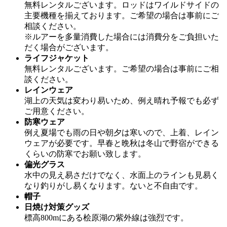
無料レンタルございます。ロッドはワイルドサイドの
主要機種を揃えております。ご希望の場合は事前にご
相談ください。
※ルアーを多量消費した場合には消費分をご負担いた
だく場合がございます。
ライフジャケット
無料レンタルございます。ご希望の場合は事前にご相
談ください。
レインウェア
湖上の天気は変わり易いため、例え晴れ予報でも必ず
ご用意ください。
防寒ウェア
例え夏場でも雨の日や朝夕は寒いので、上着、レイン
ウェアが必要です。早春と晩秋は冬山で野宿ができる
くらいの防寒でお願い致します。
偏光グラス
水中の見え易さだけでなく、水面上のラインも見易く
なり釣りがし易くなります。ないと不自由です。
帽子
日焼け対策グッズ
標高800mにある桧原湖の紫外線は強烈です。