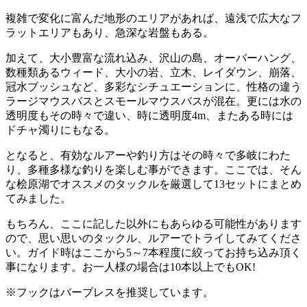
複雑で変化に富んだ地形のエリアがあれば、遠浅で広大なフ
ラットエリアもあり、急深な岩盤もある。
加えて、大小豊富な流れ込み、沢山の島、オーバーハング、
数種類あるウィード、大小の岩、立木、レイダウン、崩落、
冠水ブッシュなど、多彩なシチュエーションに、性格の違う
ラージマウスバスとスモールマウスバスが混在。更には水の
透明度もその時々で違い、時に透明度4m、またある時には
ドチャ濁りにもなる。
となると、有効なルアーや釣り方はその時々で多岐にわた
り、多種多様な釣りを楽しむ事ができます。ここでは、そん
な桧原湖でオススメのタックルを厳選して13セットにまとめ
てみました。
もちろん、ここに記した以外にもあらゆる可能性があります
ので、思い思いのタックル、ルアーでトライしてみてくださ
い。ガイド時はここから5～7本程度に絞ってお持ち込み頂く
事になります。お一人様の場合は10本以上でもOK!
※フックはバーブレスを推奨しています。