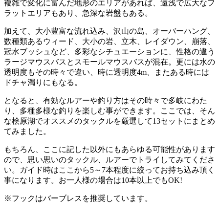
複雑で変化に富んだ地形のエリアがあれば、遠浅で広大なフ
ラットエリアもあり、急深な岩盤もある。
加えて、大小豊富な流れ込み、沢山の島、オーバーハング、
数種類あるウィード、大小の岩、立木、レイダウン、崩落、
冠水ブッシュなど、多彩なシチュエーションに、性格の違う
ラージマウスバスとスモールマウスバスが混在。更には水の
透明度もその時々で違い、時に透明度4m、またある時には
ドチャ濁りにもなる。
となると、有効なルアーや釣り方はその時々で多岐にわた
り、多種多様な釣りを楽しむ事ができます。ここでは、そん
な桧原湖でオススメのタックルを厳選して13セットにまとめ
てみました。
もちろん、ここに記した以外にもあらゆる可能性があります
ので、思い思いのタックル、ルアーでトライしてみてくださ
い。ガイド時はここから5～7本程度に絞ってお持ち込み頂く
事になります。お一人様の場合は10本以上でもOK!
※フックはバーブレスを推奨しています。