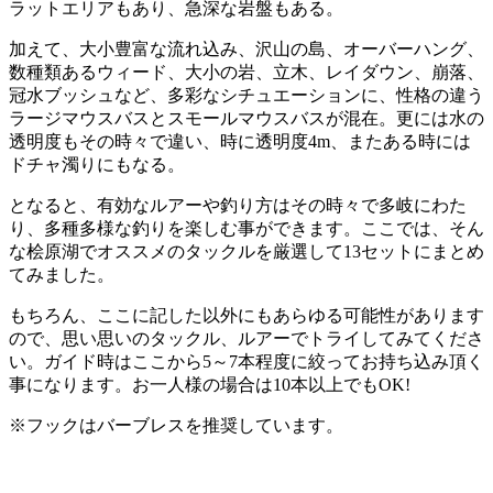
ラットエリアもあり、急深な岩盤もある。
加えて、大小豊富な流れ込み、沢山の島、オーバーハング、
数種類あるウィード、大小の岩、立木、レイダウン、崩落、
冠水ブッシュなど、多彩なシチュエーションに、性格の違う
ラージマウスバスとスモールマウスバスが混在。更には水の
透明度もその時々で違い、時に透明度4m、またある時には
ドチャ濁りにもなる。
となると、有効なルアーや釣り方はその時々で多岐にわた
り、多種多様な釣りを楽しむ事ができます。ここでは、そん
な桧原湖でオススメのタックルを厳選して13セットにまとめ
てみました。
もちろん、ここに記した以外にもあらゆる可能性があります
ので、思い思いのタックル、ルアーでトライしてみてくださ
い。ガイド時はここから5～7本程度に絞ってお持ち込み頂く
事になります。お一人様の場合は10本以上でもOK!
※フックはバーブレスを推奨しています。