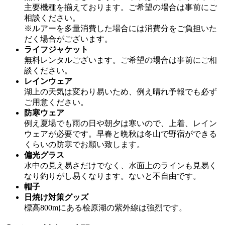
主要機種を揃えております。ご希望の場合は事前にご
相談ください。
※ルアーを多量消費した場合には消費分をご負担いた
だく場合がございます。
ライフジャケット
無料レンタルございます。ご希望の場合は事前にご相
談ください。
レインウェア
湖上の天気は変わり易いため、例え晴れ予報でも必ず
ご用意ください。
防寒ウェア
例え夏場でも雨の日や朝夕は寒いので、上着、レイン
ウェアが必要です。早春と晩秋は冬山で野宿ができる
くらいの防寒でお願い致します。
偏光グラス
水中の見え易さだけでなく、水面上のラインも見易く
なり釣りがし易くなります。ないと不自由です。
帽子
日焼け対策グッズ
標高800mにある桧原湖の紫外線は強烈です。