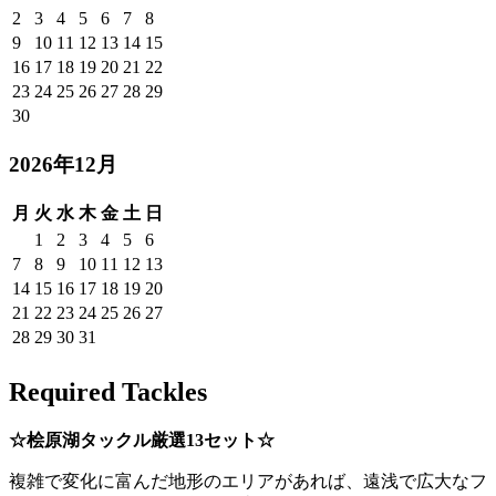
2
3
4
5
6
7
8
9
10
11
12
13
14
15
16
17
18
19
20
21
22
23
24
25
26
27
28
29
30
2026年12月
月
火
水
木
金
土
日
1
2
3
4
5
6
7
8
9
10
11
12
13
14
15
16
17
18
19
20
21
22
23
24
25
26
27
28
29
30
31
Required Tackles
☆桧原湖タックル厳選13セット☆
複雑で変化に富んだ地形のエリアがあれば、遠浅で広大なフ