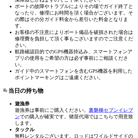
ボートの故障やトラブルによりその場でガイド終了と
なったり、修理にお時間を頂く場合がございます。そ
の際はその分ガイド料金から差引いた料金となりま
す。
お客様の不注意によりボート備品を破損された場合は
修理費を負担して頂く事もございますのでご注意くだ
さい。
航路確認目的でのGPS機器持込み、スマートフォンア
プリの使用をご希望の方は必ず事前にご相談くださ
い。
ガイド中のスマートフォンを含むGPS機器を利用した
ポイントマーキングはご遠慮ください。
当日の持ち物
遊漁券
遊漁券は事前にご購入ください。
裏磐梯セブンイレブ
ン
での購入が確実です。猪苗代湖ではこちらで用意致
します。
タックル
無料レンタルございます。ロッドはワイルドサイドの