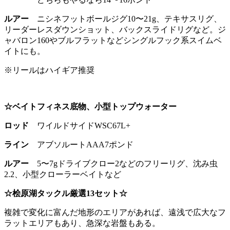
ルアー
ニシネフットボールジグ10〜21g、テキサスリグ、
リーダーレスダウンショット、バックスライドリグなど。ジ
ャバロン160やブルフラットなどシングルフック系スイムベ
イトにも。
※リールはハイギア推奨
☆ベイトフィネス底物、小型トップウォーター
ロッド
ワイルドサイドWSC67L+
ライン
アブソルートAAA7ポンド
ルアー
5〜7gドライブクロー2などのフリーリグ、沈み虫
2.2、小型クローラーベイトなど
☆桧原湖タックル厳選13セット☆
複雑で変化に富んだ地形のエリアがあれば、遠浅で広大なフ
ラットエリアもあり、急深な岩盤もある。