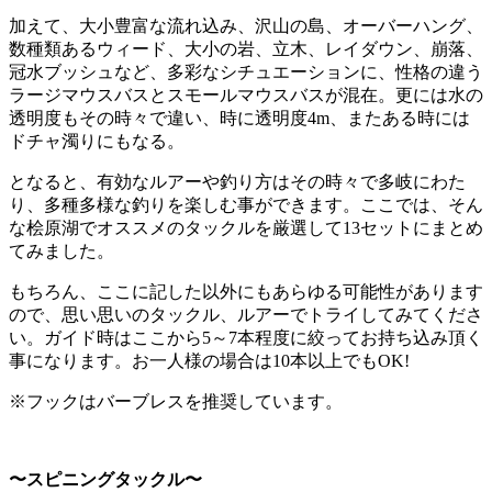
加えて、大小豊富な流れ込み、沢山の島、オーバーハング、
数種類あるウィード、大小の岩、立木、レイダウン、崩落、
冠水ブッシュなど、多彩なシチュエーションに、性格の違う
ラージマウスバスとスモールマウスバスが混在。更には水の
透明度もその時々で違い、時に透明度4m、またある時には
ドチャ濁りにもなる。
となると、有効なルアーや釣り方はその時々で多岐にわた
り、多種多様な釣りを楽しむ事ができます。ここでは、そん
な桧原湖でオススメのタックルを厳選して13セットにまとめ
てみました。
もちろん、ここに記した以外にもあらゆる可能性があります
ので、思い思いのタックル、ルアーでトライしてみてくださ
い。ガイド時はここから5～7本程度に絞ってお持ち込み頂く
事になります。お一人様の場合は10本以上でもOK!
※フックはバーブレスを推奨しています。
〜スピニングタックル〜