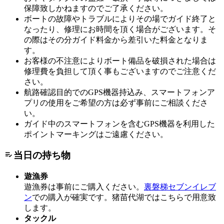
保障致しかねますのでご了承ください。
ボートの故障やトラブルによりその場でガイド終了と
なったり、修理にお時間を頂く場合がございます。そ
の際はその分ガイド料金から差引いた料金となりま
す。
お客様の不注意によりボート備品を破損された場合は
修理費を負担して頂く事もございますのでご注意くだ
さい。
航路確認目的でのGPS機器持込み、スマートフォンア
プリの使用をご希望の方は必ず事前にご相談くださ
い。
ガイド中のスマートフォンを含むGPS機器を利用した
ポイントマーキングはご遠慮ください。
当日の持ち物
遊漁券
遊漁券は事前にご購入ください。
裏磐梯セブンイレブ
ン
での購入が確実です。猪苗代湖ではこちらで用意致
します。
タックル