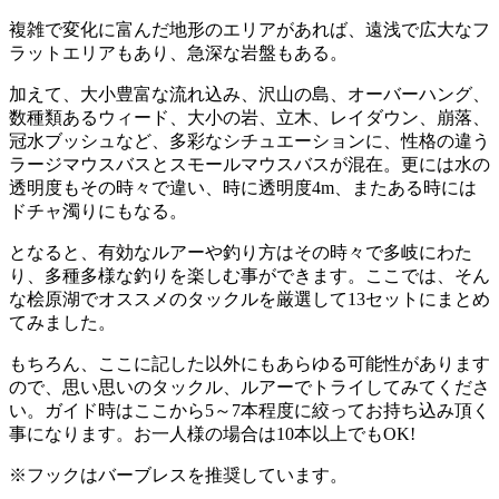
複雑で変化に富んだ地形のエリアがあれば、遠浅で広大なフ
ラットエリアもあり、急深な岩盤もある。
加えて、大小豊富な流れ込み、沢山の島、オーバーハング、
数種類あるウィード、大小の岩、立木、レイダウン、崩落、
冠水ブッシュなど、多彩なシチュエーションに、性格の違う
ラージマウスバスとスモールマウスバスが混在。更には水の
透明度もその時々で違い、時に透明度4m、またある時には
ドチャ濁りにもなる。
となると、有効なルアーや釣り方はその時々で多岐にわた
り、多種多様な釣りを楽しむ事ができます。ここでは、そん
な桧原湖でオススメのタックルを厳選して13セットにまとめ
てみました。
もちろん、ここに記した以外にもあらゆる可能性があります
ので、思い思いのタックル、ルアーでトライしてみてくださ
い。ガイド時はここから5～7本程度に絞ってお持ち込み頂く
事になります。お一人様の場合は10本以上でもOK!
※フックはバーブレスを推奨しています。