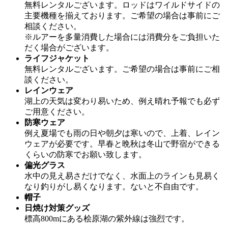
無料レンタルございます。ロッドはワイルドサイドの
主要機種を揃えております。ご希望の場合は事前にご
相談ください。
※ルアーを多量消費した場合には消費分をご負担いた
だく場合がございます。
ライフジャケット
無料レンタルございます。ご希望の場合は事前にご相
談ください。
レインウェア
湖上の天気は変わり易いため、例え晴れ予報でも必ず
ご用意ください。
防寒ウェア
例え夏場でも雨の日や朝夕は寒いので、上着、レイン
ウェアが必要です。早春と晩秋は冬山で野宿ができる
くらいの防寒でお願い致します。
偏光グラス
水中の見え易さだけでなく、水面上のラインも見易く
なり釣りがし易くなります。ないと不自由です。
帽子
日焼け対策グッズ
標高800mにある桧原湖の紫外線は強烈です。