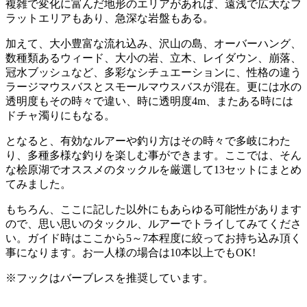
複雑で変化に富んだ地形のエリアがあれば、遠浅で広大なフ
ラットエリアもあり、急深な岩盤もある。
加えて、大小豊富な流れ込み、沢山の島、オーバーハング、
数種類あるウィード、大小の岩、立木、レイダウン、崩落、
冠水ブッシュなど、多彩なシチュエーションに、性格の違う
ラージマウスバスとスモールマウスバスが混在。更には水の
透明度もその時々で違い、時に透明度4m、またある時には
ドチャ濁りにもなる。
となると、有効なルアーや釣り方はその時々で多岐にわた
り、多種多様な釣りを楽しむ事ができます。ここでは、そん
な桧原湖でオススメのタックルを厳選して13セットにまとめ
てみました。
もちろん、ここに記した以外にもあらゆる可能性があります
ので、思い思いのタックル、ルアーでトライしてみてくださ
い。ガイド時はここから5～7本程度に絞ってお持ち込み頂く
事になります。お一人様の場合は10本以上でもOK!
※フックはバーブレスを推奨しています。