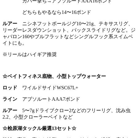
カバー撃ち→アブソルートAAA16ポンド
どちらもやるなら14〜16ポンド
ルアー
ニシネフットボールジグ10〜21g、テキサスリグ、
リーダーレスダウンショット、バックスライドリグなど。ジ
ャバロン160やブルフラットなどシングルフック系スイムベ
イトにも。
※リールはハイギア推奨
☆ベイトフィネス底物、小型トップウォーター
ロッド
ワイルドサイドWSC67L+
ライン
アブソルートAAA7ポンド
ルアー
5〜7gドライブクロー2などのフリーリグ、沈み虫
2.2、小型クローラーベイトなど
☆桧原湖タックル厳選13セット☆