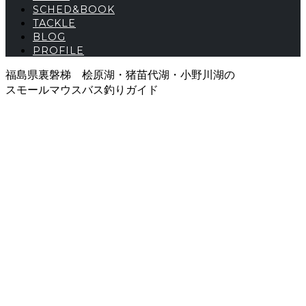
SCHED&BOOK
TACKLE
BLOG
PROFILE
福島県裏磐梯 桧原湖・猪苗代湖・小野川湖の
スモールマウスバス釣りガイド