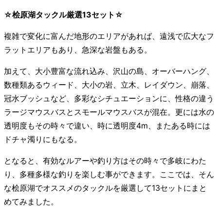
☆桧原湖タックル厳選13セット☆
複雑で変化に富んだ地形のエリアがあれば、遠浅で広大なフ
ラットエリアもあり、急深な岩盤もある。
加えて、大小豊富な流れ込み、沢山の島、オーバーハング、
数種類あるウィード、大小の岩、立木、レイダウン、崩落、
冠水ブッシュなど、多彩なシチュエーションに、性格の違う
ラージマウスバスとスモールマウスバスが混在。更には水の
透明度もその時々で違い、時に透明度4m、またある時には
ドチャ濁りにもなる。
となると、有効なルアーや釣り方はその時々で多岐にわた
り、多種多様な釣りを楽しむ事ができます。ここでは、そん
な桧原湖でオススメのタックルを厳選して13セットにまと
めてみました。