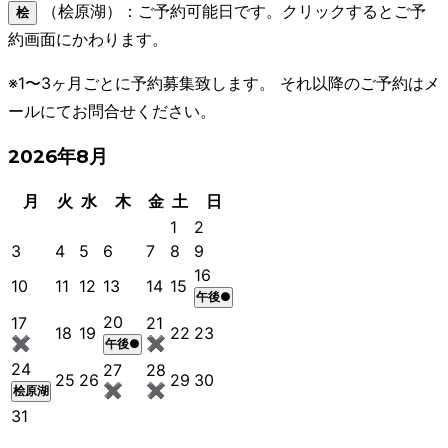
（桧原湖）：ご予約可能日です。クリックするとご予
桧
約画面にかわります。
※1〜3ヶ月ごとに予約募集致します。 それ以降のご予約はメ
ールにてお問合せください。
2026年8月
月
火
水
木
金
土
日
1
2
3
4
5
6
7
8
9
16
10
11
12
13
14
15
午後●
20
17
21
18
19
22
23
✖
✖
午後●
24
27
28
25
26
29
30
✖
✖
桧原湖
31