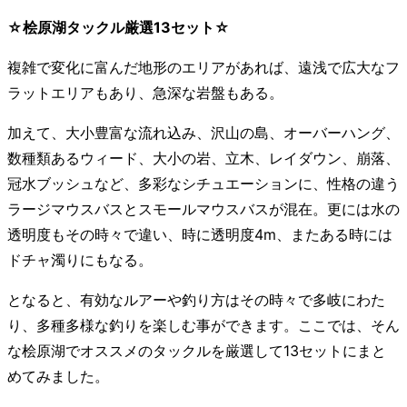
☆桧原湖タックル厳選13セット☆
複雑で変化に富んだ地形のエリアがあれば、遠浅で広大なフ
ラットエリアもあり、急深な岩盤もある。
加えて、大小豊富な流れ込み、沢山の島、オーバーハング、
数種類あるウィード、大小の岩、立木、レイダウン、崩落、
冠水ブッシュなど、多彩なシチュエーションに、性格の違う
ラージマウスバスとスモールマウスバスが混在。更には水の
透明度もその時々で違い、時に透明度4m、またある時には
ドチャ濁りにもなる。
となると、有効なルアーや釣り方はその時々で多岐にわた
り、多種多様な釣りを楽しむ事ができます。ここでは、そん
な桧原湖でオススメのタックルを厳選して13セットにまと
めてみました。