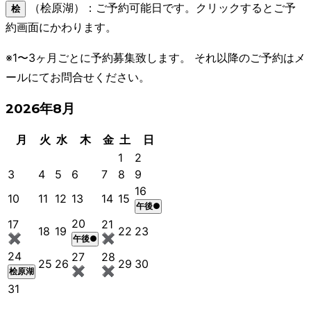
（桧原湖）：ご予約可能日です。クリックするとご予
桧
約画面にかわります。
※1〜3ヶ月ごとに予約募集致します。 それ以降のご予約はメ
ールにてお問合せください。
2026年8月
月
火
水
木
金
土
日
1
2
3
4
5
6
7
8
9
16
10
11
12
13
14
15
午後●
20
17
21
18
19
22
23
✖
✖
午後●
24
27
28
25
26
29
30
✖
✖
桧原湖
31