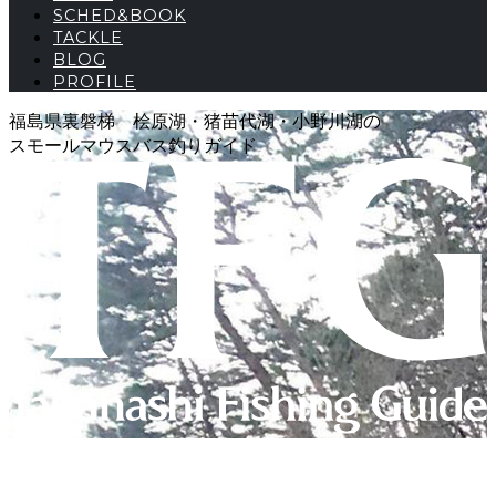
SCHED&BOOK
TACKLE
BLOG
PROFILE
福島県裏磐梯 桧原湖・猪苗代湖・小野川湖の
スモールマウスバス釣りガイド