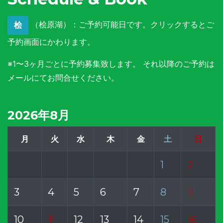
（桧原湖）：ご予約可能日です。クリックするとご
桧
予約画面にかわります。
※1〜3ヶ月ごとに予約募集致します。 それ以降のご予約は
メールにてお問合せください。
2026年8月
月
火
水
木
金
土
日
1
2
3
4
5
6
7
8
9
10
11
12
13
14
15
16