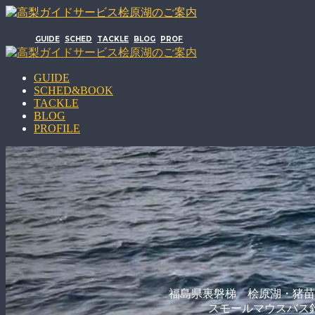
GUIDE
SCHED
TACKLE
BLOG
PROF
GUIDE
SCHED&BOOK
TACKLE
BLOG
PROFILE
福島県裏磐梯 桧原湖・猪苗
スモールマウスバス